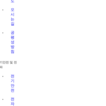
도
오
시
는
길
공
평
성
방
침
기안전 및 전
파
전
기
안
전
전
자