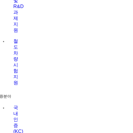
및
R&D
과
제
지
원
철
도
차
량
시
험
지
원
증분야
국
내
인
증
(KC)