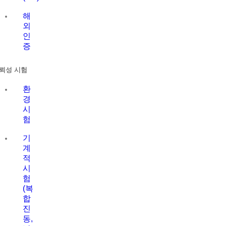
해
외
인
증
뢰성 시험
환
경
시
험
기
계
적
시
험
(복
합
진
동,