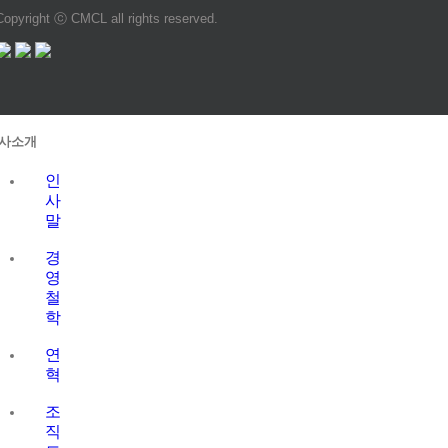
Copyright ⓒ CMCL all rights reserved.
Close
사소개
Sliding
Bar
인
Area
사
말
경
영
철
학
연
혁
조
직