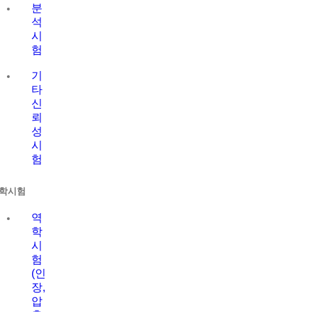
분
석
시
험
기
타
신
뢰
성
시
험
학시험
역
학
시
험
(인
장,
압