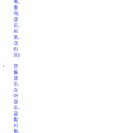
축,
충
격,
경
도,
피
로,
크
리
프)
연
필
경
도,
쇼
어
경
도,
굽
힘
시
험,