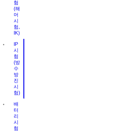
험
(해
머
시
험,
IK)
IP
시
험
(방
수
방
진
시
험)
배
터
리
시
험