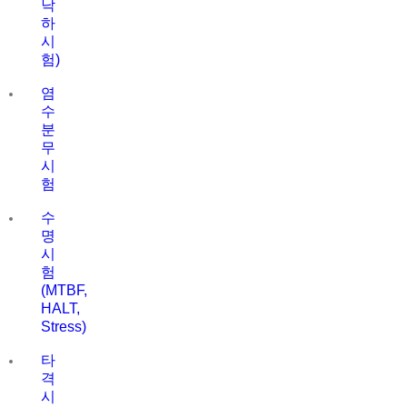
낙
하
시
험)
염
수
분
무
시
험
수
명
시
험
(MTBF,
HALT,
Stress)
타
격
시