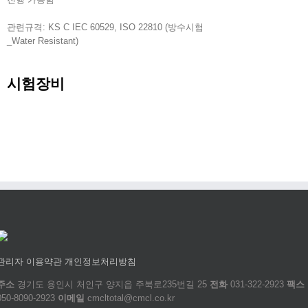
관련규격: KS C IEC 60529, ISO 22810 (방수시험
_Water Resistant)
시험장비
관리자
이용약관
개인정보처리방침
주소
경기도 용인시 처인구 양지읍 주북로235번길 25
전화
031-322-2923
팩스
050-8090-2923
이메일
cmcltotal@cmcl.co.kr