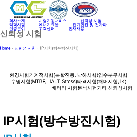
Skip
to
content
회사소개
시험지원서비스
신뢰성 시험
역학시험
에너지효율
전기안전 및 전자파
인증분야
고객센터
인재채용
신뢰성 시험
Home
·
신뢰성 시험
·
IP시험(방수방진시험)
환경시험
기계적시험(복합진동, 낙하시험)
염수분무시험
수명시험(MTBF, HALT, Stress)
타격시험(해머시험, IK)
IP시험(방수방진시험)
배터리 시험
분석시험
기타 신뢰성시험
IP시험(방수방진시험)