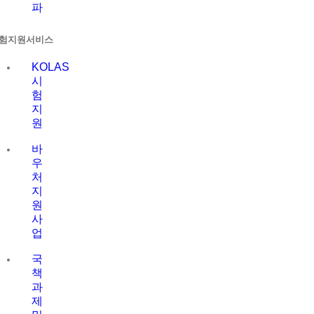
파
험지원서비스
KOLAS
시
험
지
원
바
우
처
지
원
사
업
국
책
과
제