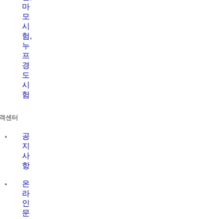
마
모
시
험,
누
프
경
도
시
험
객센터
공
지
사
항
온
라
인
문