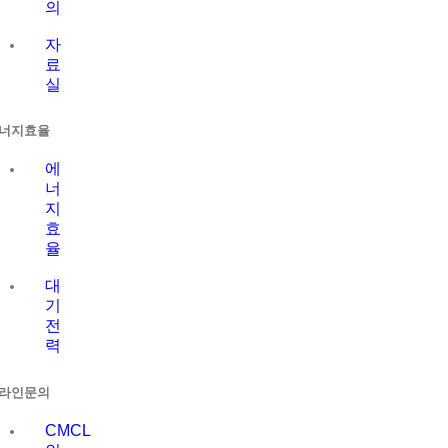
의
자
료
실
너지효율
에
너
지
효
율
대
기
전
력
라인문의
CMCL