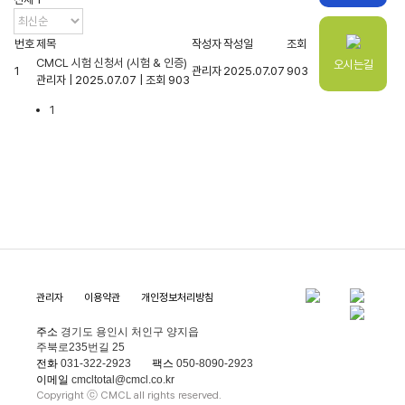
번호
제목
작성자
작성일
조회
CMCL 시험 신청서 (시험 & 인증)
오시는길
1
관리자
2025.07.07
903
관리자
|
2025.07.07
|
조회 903
1
관리자
이용약관
개인정보처리방침
주소
경기도 용인시 처인구 양지읍
주북로235번길 25
전화
031-322-2923
팩스
050-8090-2923
이메일
cmcltotal@cmcl.co.kr
Copyright ⓒ CMCL all rights reserved.